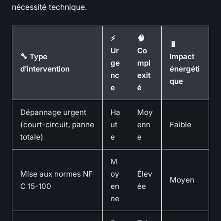
nécessité technique.
⚡
🧠
🔋
Ur
Co
🔧 Type
Impact
ge
mpl
d’intervention
énergéti
nc
exit
que
e
é
Dépannage urgent
Ha
Moy
(court-circuit, panne
ut
enn
Faible
totale)
e
e
M
Mise aux normes NF
oy
Élev
Moyen
C 15-100
en
ée
ne