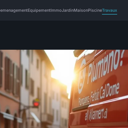
emenagement
Equipement
Immo
Jardin
Maison
Piscine
Travaux