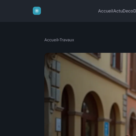
Accueil
Actu
Deco
D
Accueil
›
Travaux