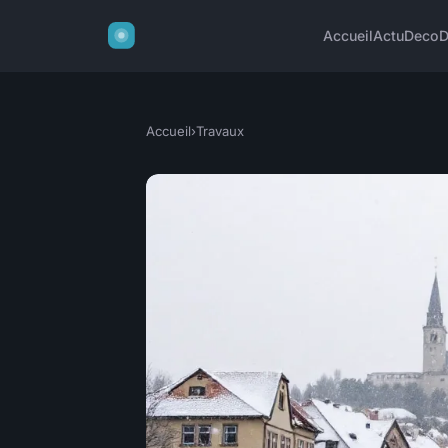
Accueil
Actu
Deco
D
Accueil
›
Travaux