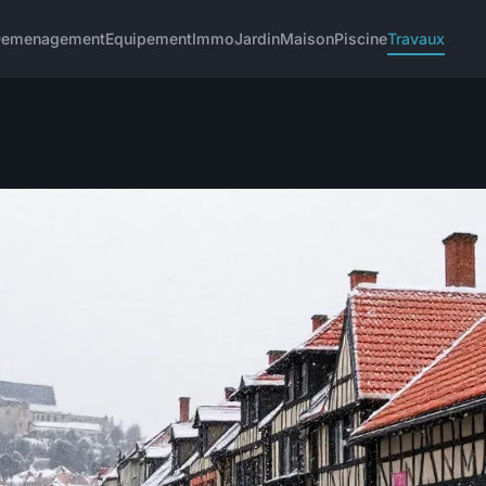
emenagement
Equipement
Immo
Jardin
Maison
Piscine
Travaux