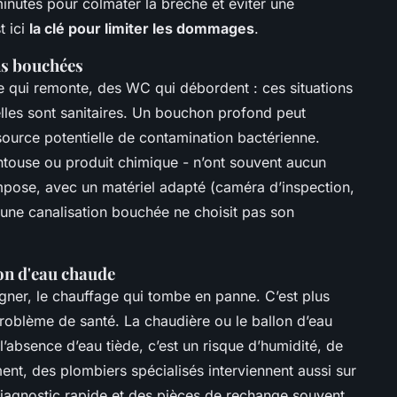
inutes pour colmater la brèche et éviter une
t ici
la clé pour limiter les dommages
.
ns bouchées
e qui remonte, des WC qui débordent : ces situations
lles sont sanitaires. Un bouchon profond peut
source potentielle de contamination bactérienne.
ntouse ou produit chimique - n’ont souvent aucun
mpose, avec un matériel adapté (caméra d’inspection,
 une canalisation bouchée ne choisit pas son
on d'eau chaude
igner, le chauffage qui tombe en panne. C’est plus
problème de santé. La chaudière ou le ballon d’eau
’absence d’eau tiède, c’est un risque d’humidité, de
ent, des plombiers spécialisés interviennent aussi sur
 diagnostic rapide et des pièces de rechange souvent