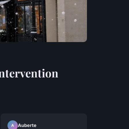
intervention
Auberte
A