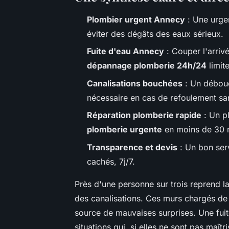
Plombier urgent Annecy
: Une urge
éviter des dégâts des eaux sérieux.
Fuite d'eau Annecy
: Couper l'arriv
dépannage plomberie 24h/24
limite
Canalisations bouchées
: Un débouc
nécessaire en cas de refoulement san
Réparation plomberie rapide
: Un pl
plomberie urgente
en moins de 30 
Transparence et devis
: Un bon serv
cachés, 7j/7.
Près d'une personne sur trois reprend la
des canalisations. Ces murs chargés de 
source de mauvaises surprises. Une fui
situations qui, si elles ne sont pas maî