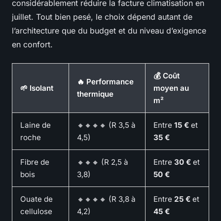
considérablement réduire la facture climatisation en
juillet. Tout bien pesé, le choix dépend autant de
l’architecture que du budget et du niveau d’exigence
en confort.
💰 Coût
🔥 Performance
🌱 Isolant
moyen au
thermique
m²
Laine de
🔸🔸🔸🔸 (R 3,5 à
Entre
15 €
et
roche
4,5)
35 €
Fibre de
🔸🔸🔸 (R 2,5 à
Entre
30 €
et
bois
3,8)
50 €
Ouate de
🔸🔸🔸🔸 (R 3,8 à
Entre
25 €
et
cellulose
4,2)
45 €