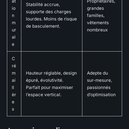
at
Propriétaires,
Stabilité accrue,
io
grandes
supporte des charges
n
familles,
lourdes. Moins de risque
m
vêtements
de basculement.
ur
nombreux
al
e
C
ré
m
Hauteur réglable, design
Adepte du
ai
épuré, évolutivité.
sur-mesure,
ll
Parfait pour maximiser
passionnés
èr
l’espace vertical.
d’optimisation
e
s