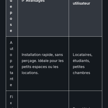
d
✅ Avantages
utilisateur
e
p
o
s
e
A
ut
o
Installation rapide, sans
Locataires,
p
perçage. Idéale pour les
étudiants,
or
petits espaces ou les
petites
ta
locations.
chambres
nt
e
Fi
x