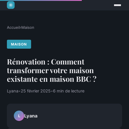
Accueil
›
Maison
MAISON
Rénovation : Comment
transformer votre maison
existante en maison BBC ?
Lyana
•
25 février 2025
•
6 min de lecture
Lyana
L