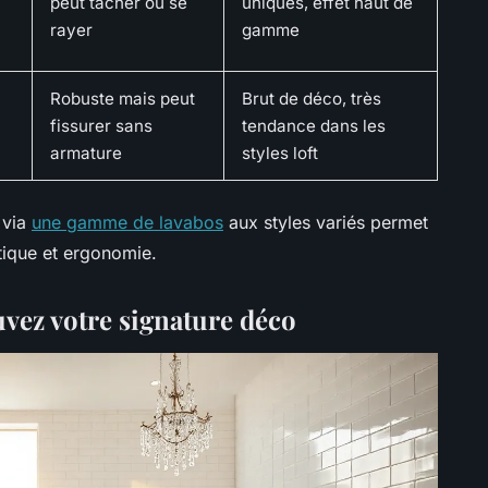
peut tacher ou se
uniques, effet haut de
rayer
gamme
Robuste mais peut
Brut de déco, très
fissurer sans
tendance dans les
armature
styles loft
 via
une gamme de lavabos
aux styles variés permet
étique et ergonomie.
ouvez votre signature déco