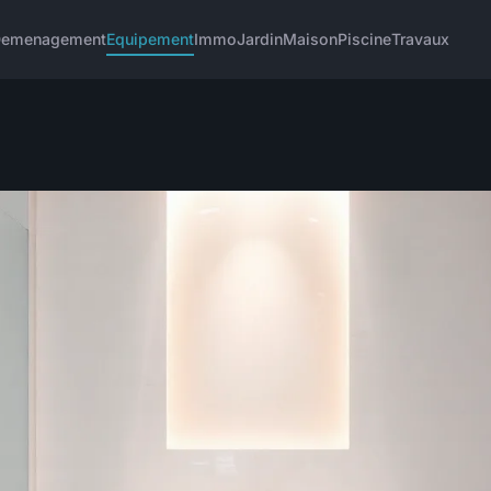
emenagement
Equipement
Immo
Jardin
Maison
Piscine
Travaux