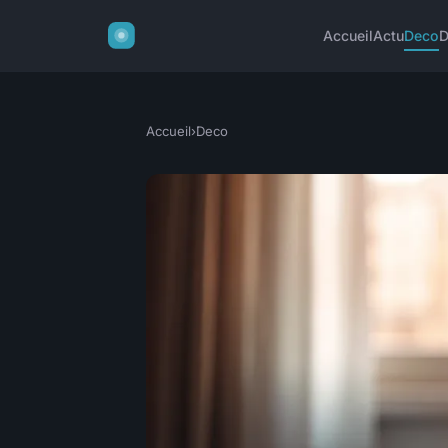
Accueil
Actu
Deco
D
Accueil
›
Deco