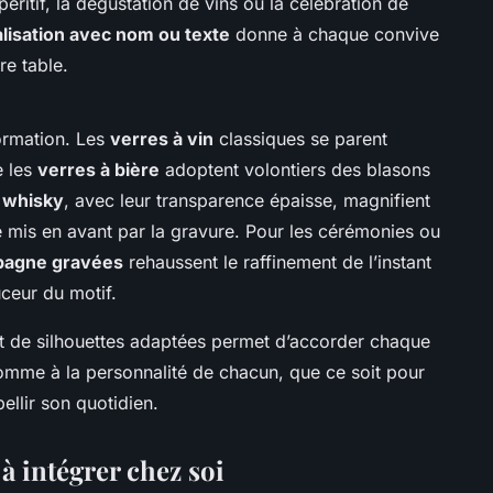
éritif, la dégustation de vins ou la célébration de
lisation avec nom ou texte
donne à chaque convive
re table.
formation. Les
verres à vin
classiques se parent
e les
verres à bière
adoptent volontiers des blasons
 whisky
, avec leur transparence épaisse, magnifient
e mis en avant par la gravure. Pour les cérémonies ou
mpagne gravées
rehaussent le raffinement de l’instant
uceur du motif.
t de silhouettes adaptées permet d’accorder chaque
omme à la personnalité de chacun, que ce soit pour
llir son quotidien.
 à intégrer chez soi