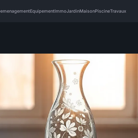
emenagement
Equipement
Immo
Jardin
Maison
Piscine
Travaux