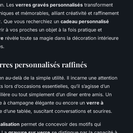
un. Les
verres gravés personnalisés
transforment
ques et mémorables, alliant créativité et raffinement
r
. Que vous recherchiez un
cadeau personnalisé
ir à vos proches un objet à la fois pratique et
re
révèle toute sa magie dans la décoration intérieure
s.
rres personnalisés raffinés
n au-delà de la simple utilité. Il incarne une attention
 lors d’occasions essentielles, qu’il s’agisse d’un
llère ou tout simplement d’un dîner entre amis. Un
ûte à champagne élégante ou encore un
verre à
 d’une tablée, suscitant conversations et sourires.
alisation
permet de concevoir des motifs qui
. La
gravure sur verre
se distingue par la capacité à