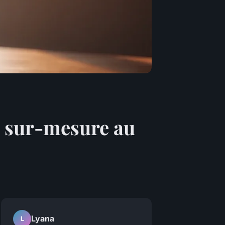
du sur-mesure au
Lyana
L